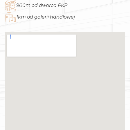
900m od dworca PKP
1km od galerii handlowej